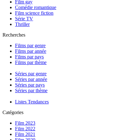
Film gay
Comédie romantique
Film science fiction
Série TV
Thriller
Recherches
Films par genre
Films par année
Films par pays
Films par thème
Séries par genre
Séries par année
Séries par pays
Séries par thème
Listes Tendances
Catégories
Film 2023
Film 2022
Film 2021
Film 2020