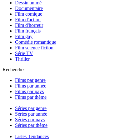
Dessin animé
Documentaire
Film comique
Film d'action
Film d'horreur
Film français
Film gay
Comédie romantique
Film science fiction
Série TV
Thriller
Recherches
Films par genre
Films par année
Films par pays
Films par thème
Séries par genre
Séries par année
Séries par pays
Séries par thème
Listes Tendances