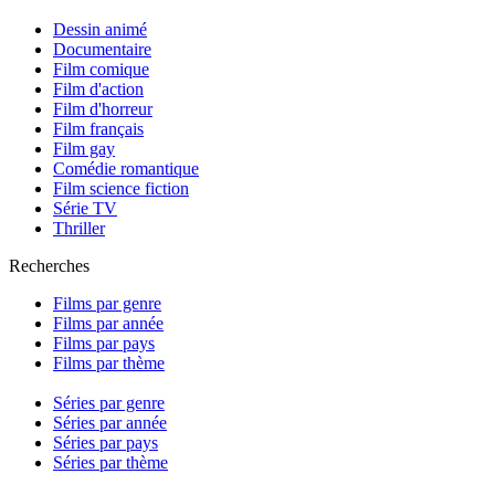
Dessin animé
Documentaire
Film comique
Film d'action
Film d'horreur
Film français
Film gay
Comédie romantique
Film science fiction
Série TV
Thriller
Recherches
Films par genre
Films par année
Films par pays
Films par thème
Séries par genre
Séries par année
Séries par pays
Séries par thème