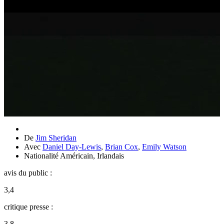
De
Jim Sheridan
Avec
Daniel Day-Lewis
,
Brian Cox
,
Emily Watson
Nationalité
Américain, Irlandais
avis du public :
3,4
critique presse :
3,8