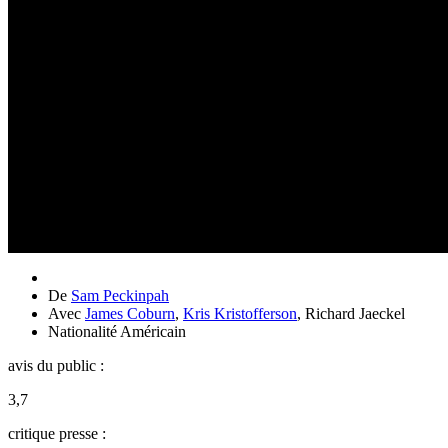
De
Sam Peckinpah
Avec
James Coburn
,
Kris Kristofferson
,
Richard Jaeckel
Nationalité
Américain
avis du public :
3,7
critique presse :