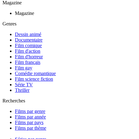
Magazine
Magazine
Genres
Dessin animé
Documentaire
Film comique
Film d'action
Film d'horreur
Film français
Film gay
Comédie romantique
Film science fiction
Série TV
Thriller
Recherches
Films par genre
Films par année
Films par pays
Films par thème