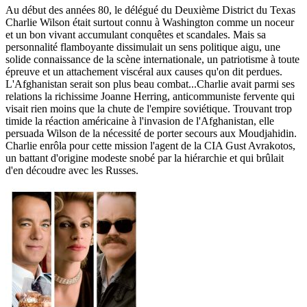
Au début des années 80, le délégué du Deuxième District du Texas
Charlie Wilson était surtout connu à Washington comme un noceur
et un bon vivant accumulant conquêtes et scandales. Mais sa
personnalité flamboyante dissimulait un sens politique aigu, une
solide connaissance de la scène internationale, un patriotisme à toute
épreuve et un attachement viscéral aux causes qu'on dit perdues.
L'Afghanistan serait son plus beau combat...Charlie avait parmi ses
relations la richissime Joanne Herring, anticommuniste fervente qui
visait rien moins que la chute de l'empire soviétique. Trouvant trop
timide la réaction américaine à l'invasion de l'Afghanistan, elle
persuada Wilson de la nécessité de porter secours aux Moudjahidin.
Charlie enrôla pour cette mission l'agent de la CIA Gust Avrakotos,
un battant d'origine modeste snobé par la hiérarchie et qui brûlait
d'en découdre avec les Russes.