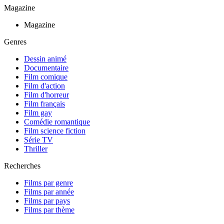
Magazine
Magazine
Genres
Dessin animé
Documentaire
Film comique
Film d'action
Film d'horreur
Film français
Film gay
Comédie romantique
Film science fiction
Série TV
Thriller
Recherches
Films par genre
Films par année
Films par pays
Films par thème