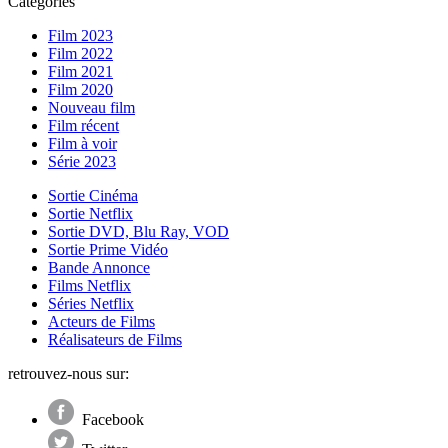
Catégories
Film 2023
Film 2022
Film 2021
Film 2020
Nouveau film
Film récent
Film à voir
Série 2023
Sortie Cinéma
Sortie Netflix
Sortie DVD, Blu Ray, VOD
Sortie Prime Vidéo
Bande Annonce
Films Netflix
Séries Netflix
Acteurs de Films
Réalisateurs de Films
retrouvez-nous sur:
Facebook