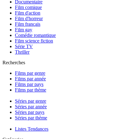
Documentaire
Film comique
Film d'action
Film d'horreur
Film français
Film gay
Comédie romantique
Film science fiction
Série TV
Thriller
Recherches
Films par genre
Films par année
Films par pays
Films par thème
Séries par genre
Séries par année
Séries par pays
Séries par thème
Listes Tendances