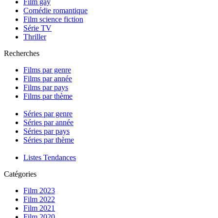
Film gay
Comédie romantique
Film science fiction
Série TV
Thriller
Recherches
Films par genre
Films par année
Films par pays
Films par thème
Séries par genre
Séries par année
Séries par pays
Séries par thème
Listes Tendances
Catégories
Film 2023
Film 2022
Film 2021
Film 2020