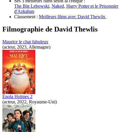
Ses 3 meilleurs films selon la critique :
The Big Lebowski
,
Naked
,
Harry Potter et le Prisonnier
d'Azkaban
Classement :
Meilleurs films avec David Thewlis
Filmographie de
David Thewlis
Maurice le chat fabuleux
(acteur, 2023, Allemagne)
Enola Holmes 2
(acteur, 2022, Royaume-Uni)