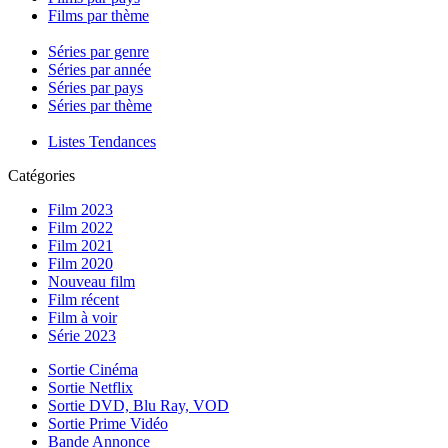
Films par thème
Séries par genre
Séries par année
Séries par pays
Séries par thème
Listes Tendances
Catégories
Film 2023
Film 2022
Film 2021
Film 2020
Nouveau film
Film récent
Film à voir
Série 2023
Sortie Cinéma
Sortie Netflix
Sortie DVD, Blu Ray, VOD
Sortie Prime Vidéo
Bande Annonce