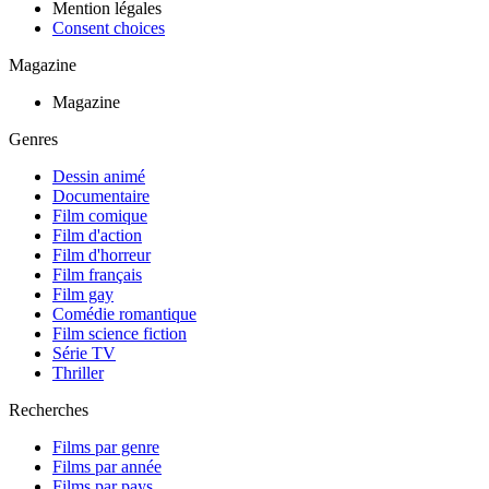
Mention légales
Consent choices
Magazine
Magazine
Genres
Dessin animé
Documentaire
Film comique
Film d'action
Film d'horreur
Film français
Film gay
Comédie romantique
Film science fiction
Série TV
Thriller
Recherches
Films par genre
Films par année
Films par pays