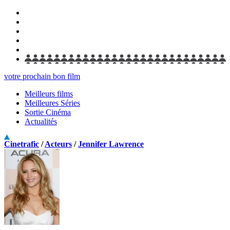
votre prochain bon film
Meilleurs films
Meilleures Séries
Sortie Cinéma
Actualités
Cinetrafic
/
Acteurs
/
Jennifer Lawrence