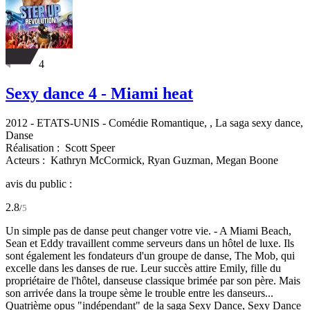
4
Sexy dance 4 - Miami heat
2012
-
ETATS-UNIS
- Comédie Romantique, , La saga sexy dance,
Danse
Réalisation :
Scott Speer
Acteurs :
Kathryn McCormick,
Ryan Guzman,
Megan Boone
avis du public :
2.8
/
5
Un simple pas de danse peut changer votre vie. - A Miami Beach,
Sean et Eddy travaillent comme serveurs dans un hôtel de luxe. Ils
sont également les fondateurs d'un groupe de danse, The Mob, qui
excelle dans les danses de rue. Leur succès attire Emily, fille du
propriétaire de l'hôtel, danseuse classique brimée par son père. Mais
son arrivée dans la troupe sème le trouble entre les danseurs...
Quatrième opus "indépendant" de la saga Sexy Dance, Sexy Dance