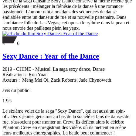
volet de la saga dansante Sexy Dance conserve la même recette que
les précédents : mélanger la frénésie de la danse à une romance
passionnée. L'amour naît alors dans des séquences de danse
endiablée entre un danseur de rue et sa nouvelle partenaire. Dans
l'ambiance folle de Las Vegas, cet opus a le rythme dans la peau et
nous envoie des paillettes plein les yeux.
6
Sexy Dance : Year of the Dance
2019
-
CHINE
- Musical, La saga sexy dance, Danse
Réalisation :
Ron Yuan
Acteurs :
Meng Mei Qi,
Zack Roberts,
Jade Chynoweth
avis du public :
1.9
/
5
Le sixième volet de la saga "Sexy Dance", qui est aussi un spin-
off. Deux jeunes gens mis au bas de la société et fans de danses de
rue, s'associent pour monter un Crew. Ils défient alors le célèbre
Phantom Crew en enregistrant des vidéos où ils mettent en scène
leurs meilleures chorégraphies. La battle peut commencer !