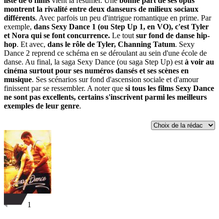
liste de 6 films
vient la résumer. Une
bonne part de ses opus
montrent la rivalité entre deux danseurs de milieux sociaux
différents
. Avec parfois un peu d'intrigue romantique en prime. Par
exemple,
dans Sexy Dance 1 (ou Step Up 1, en VO), c'est Tyler
et Nora qui se font concurrence.
Le tout
sur fond de danse hip-
hop
. Et avec,
dans le rôle de Tyler, Channing Tatum
. Sexy
Dance 2 reprend ce schéma en se déroulant au sein d'une école de
danse. Au final, la saga Sexy Dance (ou saga Step Up) est
à voir au
cinéma surtout pour ses numéros dansés et ses scènes en
musique
. Ses scénarios sur fond d'ascension sociale et d'amour
finissent par se ressembler. A noter que
si tous les films Sexy Dance
ne sont pas excellents, certains s'inscrivent parmi les meilleurs
exemples de leur genre
.
1