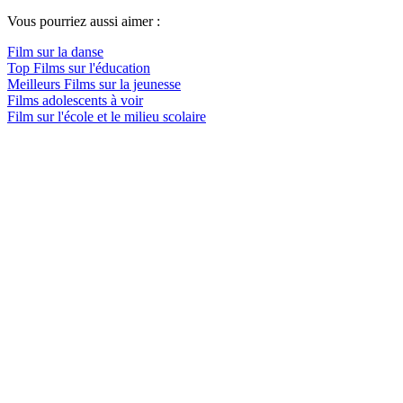
Vous pourriez aussi aimer :
Film sur la danse
Top Films sur l'éducation
Meilleurs Films sur la jeunesse
Films adolescents à voir
Film sur l'école et le milieu scolaire