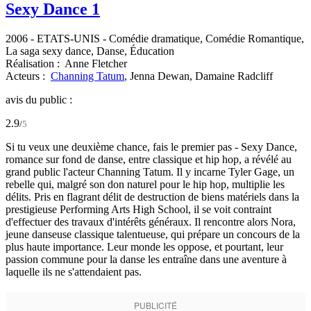
Sexy Dance 1
2006
-
ETATS-UNIS
- Comédie dramatique, Comédie Romantique,
La saga sexy dance, Danse, Éducation
Réalisation :
Anne Fletcher
Acteurs :
Channing Tatum
,
Jenna Dewan,
Damaine Radcliff
avis du public :
2.9
/
5
Si tu veux une deuxième chance, fais le premier pas - Sexy Dance,
romance sur fond de danse, entre classique et hip hop, a révélé au
grand public l'acteur Channing Tatum. Il y incarne Tyler Gage, un
rebelle qui, malgré son don naturel pour le hip hop, multiplie les
délits. Pris en flagrant délit de destruction de biens matériels dans la
prestigieuse Performing Arts High School, il se voit contraint
d'effectuer des travaux d'intérêts généraux. Il rencontre alors Nora,
jeune danseuse classique talentueuse, qui prépare un concours de la
plus haute importance. Leur monde les oppose, et pourtant, leur
passion commune pour la danse les entraîne dans une aventure à
laquelle ils ne s'attendaient pas.