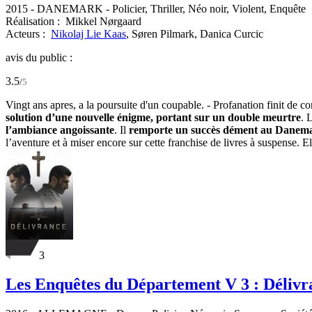
2015
-
DANEMARK
- Policier, Thriller, Néo noir, Violent, Enquête
Réalisation :
Mikkel Nørgaard
Acteurs :
Nikolaj Lie Kaas
,
Søren Pilmark,
Danica Curcic
avis du public :
3.5
/
5
Vingt ans apres, a la poursuite d'un coupable. - Profanation finit de con
solution d’une nouvelle énigme, portant sur un double meurtre
. 
l’ambiance angoissante
. Il
remporte un succès dément au Danemark
l’aventure et à miser encore sur cette franchise de livres à suspense. E
3
Les Enquêtes du Département V 3 : Délivr