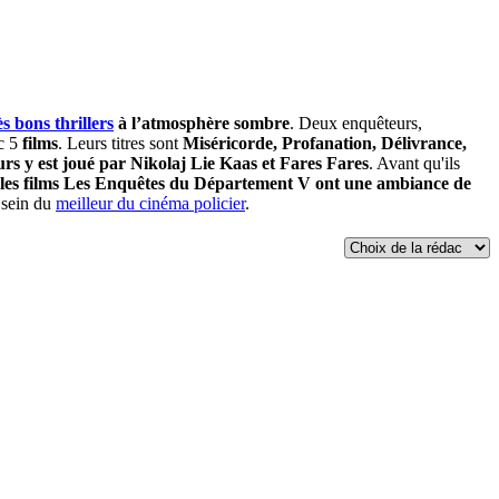
ès bons
thrillers
à l’atmosphère sombre
. Deux enquêteurs,
c 5
films
. Leurs titres sont
Miséricorde, Profanation, Délivrance,
rs y est joué par Nikolaj Lie Kaas et Fares Fares
. Avant qu'ils
les films Les Enquêtes du Département V ont une ambiance de
u sein du
meilleur du cinéma policier
.