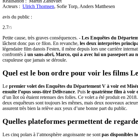
Réalisation :
Martin Zandvliet
Acteurs :
Ulrich Thomsen
,
Sofie Torp,
Anders Matthesen
avis du public :
2.7
/
5
Petite cause, très graves conséquences. -
Les Enquêtes du Départemen
lâchent donc pas ce filon. En revanche,
les deux interprètes princip
légendaire film danois Festen, il mène depuis lors une carrière internat
confrontés à
un sans-abri, Marco, qui a avec lui un passeport au
crapuleuse que jamais se déroule.
Quel est le bon ordre pour voir les films
Le
premier volet des Enquêtes du Département V à voir est Misé
ensuite l’opus sous-titré Délivrance
. Puis
le quatrième film à voir 
d’un îlot où étaient retenues des folles. Ce volet a été produit en 201
deux enquêteurs sont toujours les mêmes, mais deux nouveaux acteurs
assurent très bien la relève aux yeux d’une bonne part du public.
Quelles plateformes permettent de regarde
Les cinq polars à l’atmosphère angoissante ne sont
pas disponibles h