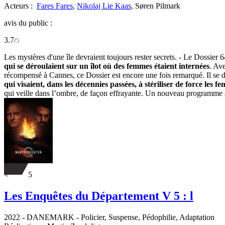
Acteurs :
Fares Fares
,
Nikolaj Lie Kaas
,
Søren Pilmark
avis du public :
3.7
/
5
Les mystères d'une île devraient toujours rester secrets. - Le Dossier 
qui se déroulaient sur un îlot où des femmes étaient internées
. Ave
récompensé à Cannes, ce Dossier est encore une fois remarqué. Il se 
qui visaient, dans les décennies passées, à stériliser de force les 
qui veille dans l’ombre, de façon effrayante. Un nouveau programme 
5
Les Enquêtes du Département V 5 : l
2022
-
DANEMARK
- Policier, Suspense, Pédophilie, Adaptation