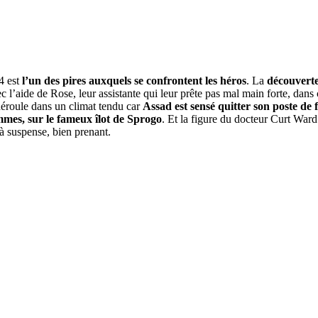
64 est
l’un des pires auxquels se confrontent les héros
. La
découverte 
c l’aide de Rose, leur assistante qui leur prête pas mal main forte, dans 
déroule dans un climat tendu car
Assad est sensé quitter son poste de 
femmes, sur le fameux îlot de Sprogo
. Et la figure du docteur Curt Wa
à suspense, bien prenant.