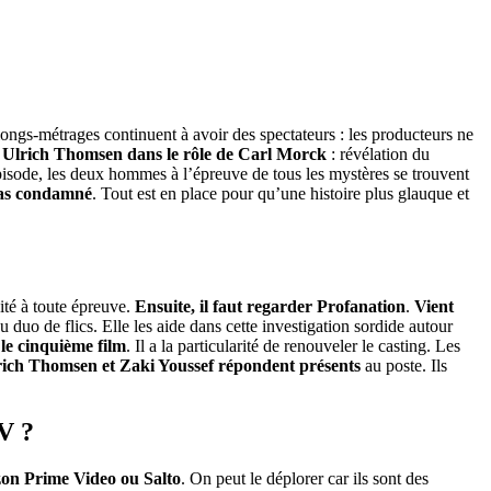
longs-métrages continuent à avoir des spectateurs : les producteurs ne
 Ulrich Thomsen dans le rôle de Carl Morck
: révélation du
pisode, les deux hommes à l’épreuve de tous les mystères se trouvent
 pas condamné
. Tout est en place pour qu’une histoire plus glauque et
ité à toute épreuve.
Ensuite, il faut regarder Profanation
.
Vient
 duo de flics. Elle les aide dans cette investigation sordide autour
le cinquième film
. Il a la particularité de renouveler le casting. Les
rich Thomsen et Zaki Youssef répondent présents
au poste. Ils
V ?
azon Prime Video ou Salto
. On peut le déplorer car ils sont des