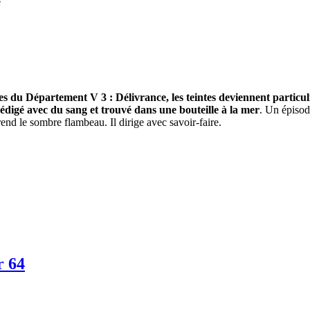
é
s du Département V 3 : Délivrance, les teintes deviennent particu
édigé avec du sang et trouvé dans une bouteille à la mer
. Un épisod
end le sombre flambeau. Il dirige avec savoir-faire.
r 64