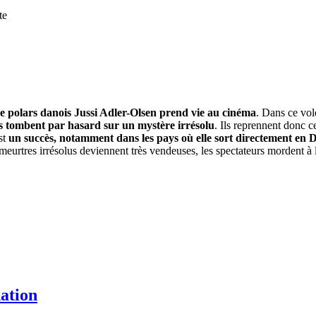
te
de polars danois Jussi Adler-Olsen prend vie au cinéma
. Dans ce vol
ils tombent par hasard sur un mystère irrésolu
. Ils reprennent donc 
st
un succès, notamment dans les pays où elle sort directement en
eurtres irrésolus deviennent très vendeuses, les spectateurs mordent à l
ation