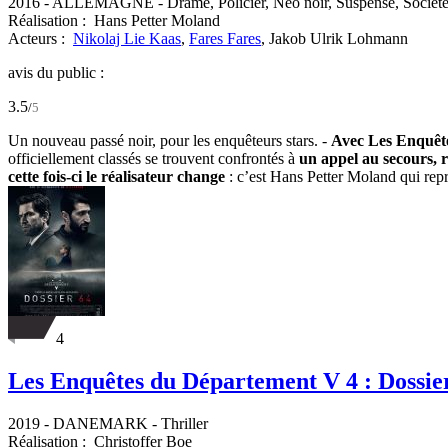
2016
-
ALLEMAGNE
- Drame, Policier, Néo noir, Suspense, Sociét
Réalisation :
Hans Petter Moland
Acteurs :
Nikolaj Lie Kaas
,
Fares Fares
,
Jakob Ulrik Lohmann
avis du public :
3.5
/
5
Un nouveau passé noir, pour les enquêteurs stars. -
Avec Les Enquête
officiellement classés se trouvent confrontés à
un appel au secours, r
cette fois-ci le réalisateur change
: c’est Hans Petter Moland qui repr
4
Les Enquêtes du Département V 4 : Dossie
2019
-
DANEMARK
- Thriller
Réalisation :
Christoffer Boe