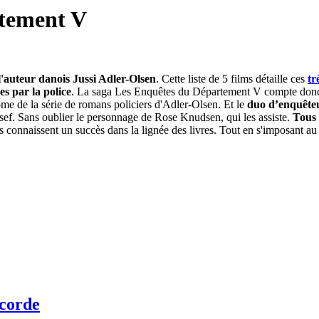
rtement V
'auteur danois Jussi Adler-Olsen
. Cette liste de 5 films détaille ces
tr
es par la police
. La saga Les Enquêtes du Département V compte don
me de la série de romans policiers d'Adler-Olsen. Et le
duo d’enquêteu
sef. Sans oublier le personnage de Rose Knudsen, qui les assiste.
Tous 
ls connaissent un succès dans la lignée des livres. Tout en s'imposant a
icorde