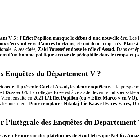
t V 5 : l’Effet Papillon marque le début d’une nouvelle ère
. Les 
aux s’en vont vers d’autres horizons
, et sont donc remplacés.
Place à
ionale. A ses côtés,
Zaki Youssef endosse le rôle d’Assad
. Dans cet é
 nom d’un homme politique accusé de pédophilie dans le temps, et
 Les Enquêtes du Département V ?
ricorde
. Il
présente Carl et Assad, les deux enquêteurs
à la perspicac
est Dossier 64
. La collègue Rose est à ce stade devenue indispensable au
8. Vient ensuite en 2021
L’Effet Papillon
(ou
« Effet Marco » en VO), 
 les incarnent.
Pour remplacer Nikolaj Lie Kaas et Fares Fares, Ul
r l’intégrale des Enquêtes du Département 
élas en France sur des plateformes de Svod telles que Netflix, Am