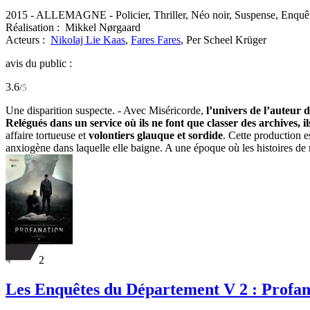
2015
-
ALLEMAGNE
- Policier, Thriller, Néo noir, Suspense, Enquê
Réalisation :
Mikkel Nørgaard
Acteurs :
Nikolaj Lie Kaas
,
Fares Fares
,
Per Scheel Krüger
avis du public :
3.6
/
5
Une disparition suspecte. - Avec Miséricorde,
l’univers de l’auteur 
Relégués dans un service où ils ne font que classer des archives, 
affaire tortueuse et
volontiers glauque et sordide
. Cette production e
anxiogène dans laquelle elle baigne. A une époque où les histoires de m
2
Les Enquêtes du Département V 2 : Profan