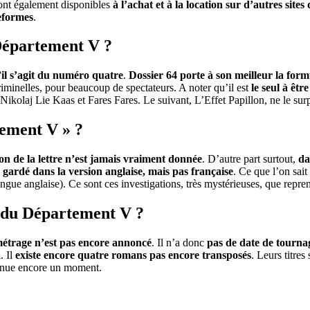
 sont également disponibles
à l’achat et à la location sur d’autres si
teformes
.
 Département V ?
’il s’agit du numéro quatre
.
Dossier 64 porte à son meilleur la formu
criminelles, pour beaucoup de spectateurs. A noter qu’il est
le seul à êt
s Nikolaj Lie Kaas et Fares Fares. Le suivant, L’Effet Papillon, ne le sur
tement V » ?
tion de la lettre n’est jamais vraiment donnée
. D’autre part surtout,
da
 gardé dans la version anglaise, mais pas française
. Ce que l’on sait
langue anglaise). Ce sont ces investigations, très mystérieuses, que repr
lm du Département V ?
métrage n’est pas encore annoncé
. Il n’a donc
pas de date de tournag
a
. Il
existe encore quatre romans pas encore transposés
. Leurs titres
tinue encore un moment.