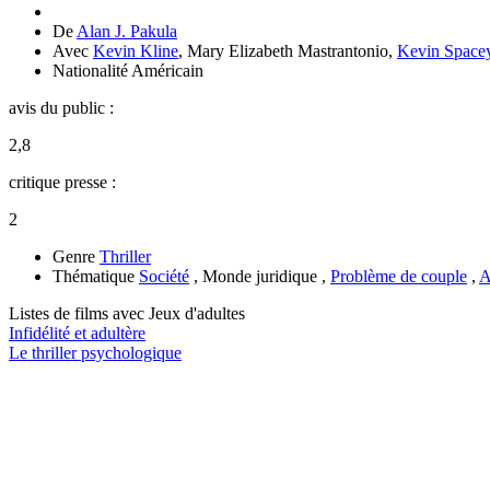
De
Alan J. Pakula
Avec
Kevin Kline
,
Mary Elizabeth Mastrantonio
,
Kevin Space
Nationalité
Américain
avis du public :
2,8
critique presse :
2
Genre
Thriller
Thématique
Société
, Monde juridique ,
Problème de couple
,
A
Listes de films avec
Jeux d'adultes
Infidélité et adultère
Le thriller psychologique