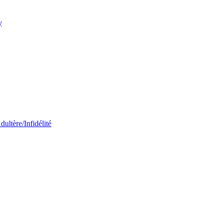
y
dultère/Infidélité