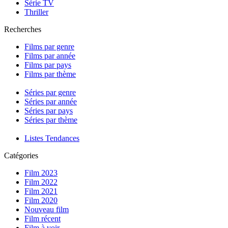
Série TV
Thriller
Recherches
Films par genre
Films par année
Films par pays
Films par thème
Séries par genre
Séries par année
Séries par pays
Séries par thème
Listes Tendances
Catégories
Film 2023
Film 2022
Film 2021
Film 2020
Nouveau film
Film récent
Film à voir