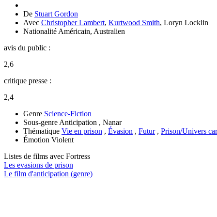
De
Stuart Gordon
Avec
Christopher Lambert
,
Kurtwood Smith
,
Loryn Locklin
Nationalité
Américain, Australien
avis du public :
2,6
critique presse :
2,4
Genre
Science-Fiction
Sous-genre
Anticipation , Nanar
Thématique
Vie en prison
,
Évasion
,
Futur
,
Prison/Univers car
Émotion
Violent
Listes de films avec
Fortress
Les evasions de prison
Le film d'anticipation (genre)