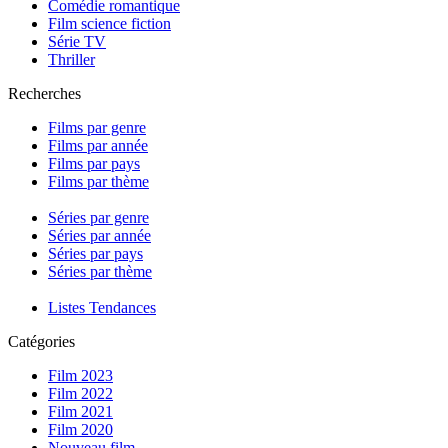
Comédie romantique
Film science fiction
Série TV
Thriller
Recherches
Films par genre
Films par année
Films par pays
Films par thème
Séries par genre
Séries par année
Séries par pays
Séries par thème
Listes Tendances
Catégories
Film 2023
Film 2022
Film 2021
Film 2020
Nouveau film