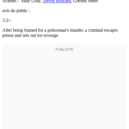
Acteurs :
Sally Gray,
Trevor Howard
,
Griffith Jones
avis du public :
3.5
/
5
After being framed for a policeman's murder, a criminal escapes
prison and sets out for revenge.