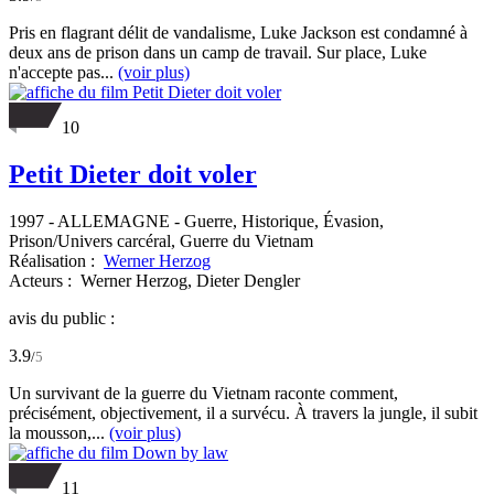
Pris en flagrant délit de vandalisme, Luke Jackson est condamné à
deux ans de prison dans un camp de travail. Sur place, Luke
n'accepte pas...
(voir plus)
10
Petit Dieter doit voler
1997
-
ALLEMAGNE
- Guerre, Historique, Évasion,
Prison/Univers carcéral, Guerre du Vietnam
Réalisation :
Werner Herzog
Acteurs :
Werner Herzog,
Dieter Dengler
avis du public :
3.9
/
5
Un survivant de la guerre du Vietnam raconte comment,
précisément, objectivement, il a survécu. À travers la jungle, il subit
la mousson,...
(voir plus)
11