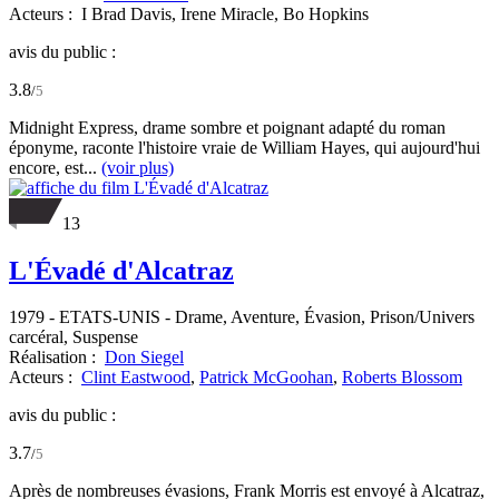
Acteurs :
I Brad Davis,
Irene Miracle,
Bo Hopkins
avis du public :
3.8
/
5
Midnight Express, drame sombre et poignant adapté du roman
éponyme, raconte l'histoire vraie de William Hayes, qui aujourd'hui
encore, est...
(voir plus)
13
L'Évadé d'Alcatraz
1979
-
ETATS-UNIS
- Drame, Aventure, Évasion, Prison/Univers
carcéral, Suspense
Réalisation :
Don Siegel
Acteurs :
Clint Eastwood
,
Patrick McGoohan
,
Roberts Blossom
avis du public :
3.7
/
5
Après de nombreuses évasions, Frank Morris est envoyé à Alcatraz,