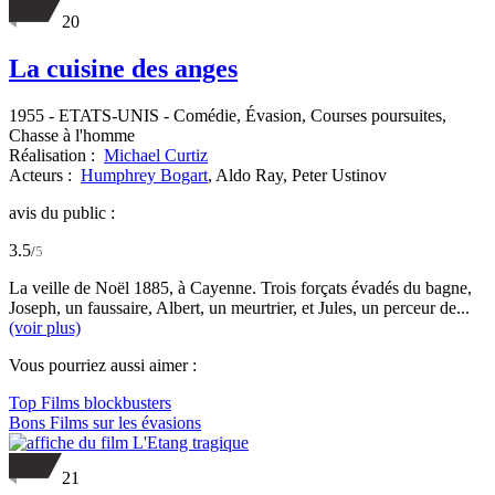
20
La cuisine des anges
1955
-
ETATS-UNIS
- Comédie, Évasion, Courses poursuites,
Chasse à l'homme
Réalisation :
Michael Curtiz
Acteurs :
Humphrey Bogart
,
Aldo Ray,
Peter Ustinov
avis du public :
3.5
/
5
La veille de Noël 1885, à Cayenne. Trois forçats évadés du bagne,
Joseph, un faussaire, Albert, un meurtrier, et Jules, un perceur de...
(voir plus)
Vous pourriez aussi aimer :
Top Films blockbusters
Bons Films sur les évasions
21