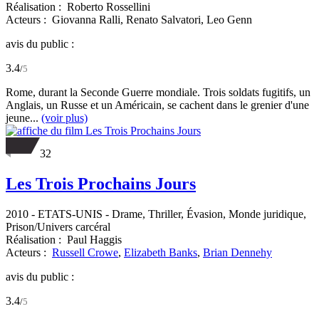
Réalisation :
Roberto Rossellini
Acteurs :
Giovanna Ralli,
Renato Salvatori,
Leo Genn
avis du public :
3.4
/
5
Rome, durant la Seconde Guerre mondiale. Trois soldats fugitifs, un
Anglais, un Russe et un Américain, se cachent dans le grenier d'une
jeune...
(voir plus)
32
Les Trois Prochains Jours
2010
-
ETATS-UNIS
- Drame, Thriller, Évasion, Monde juridique,
Prison/Univers carcéral
Réalisation :
Paul Haggis
Acteurs :
Russell Crowe
,
Elizabeth Banks
,
Brian Dennehy
avis du public :
3.4
/
5