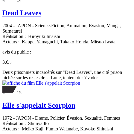
14
Dead Leaves
2004
-
JAPON
- Science-Fiction, Animation, Évasion, Manga,
Surnaturel
Réalisation :
Hiroyuki Imaishi
Acteurs :
Kappei Yamaguchi,
Takako Honda,
Mitsuo Iwata
avis du public :
3.6
/
5
Deux prisonniers incarcérés sur "Dead Leaves", une cité-prison
nichée sur les restes de la Lune, tentent de s'évader.
15
Elle s'appelait Scorpion
1972
-
JAPON
- Drame, Policier, Évasion, Sexualité, Femmes
Réalisation :
Shunya Ito
Acteurs :
Meiko Kaji,
Fumio Watanabe,
Kayoko Shiraishi