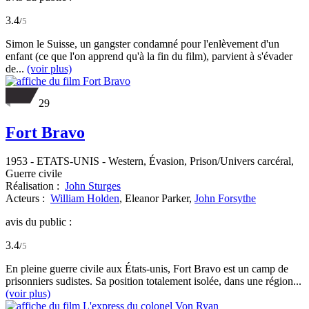
3.4
/
5
Simon le Suisse, un gangster condamné pour l'enlèvement d'un
enfant (ce que l'on apprend qu'à la fin du film), parvient à s'évader
de...
(voir plus)
29
Fort Bravo
1953
-
ETATS-UNIS
- Western, Évasion, Prison/Univers carcéral,
Guerre civile
Réalisation :
John Sturges
Acteurs :
William Holden
,
Eleanor Parker,
John Forsythe
avis du public :
3.4
/
5
En pleine guerre civile aux États-unis, Fort Bravo est un camp de
prisonniers sudistes. Sa position totalement isolée, dans une région...
(voir plus)