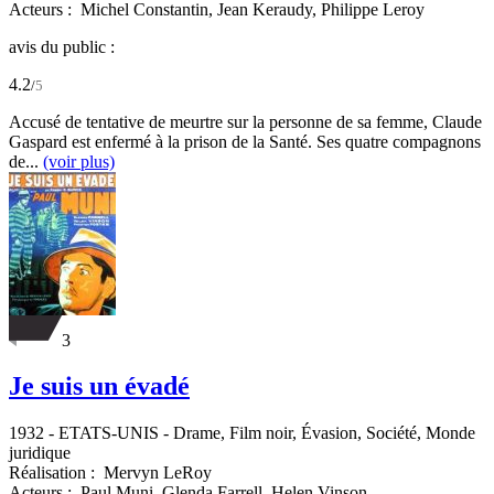
Acteurs :
Michel Constantin,
Jean Keraudy,
Philippe Leroy
avis du public :
4.2
/
5
Accusé de tentative de meurtre sur la personne de sa femme, Claude
Gaspard est enfermé à la prison de la Santé. Ses quatre compagnons
de...
(voir plus)
3
Je suis un évadé
1932
-
ETATS-UNIS
- Drame, Film noir, Évasion, Société, Monde
juridique
Réalisation :
Mervyn LeRoy
Acteurs :
Paul Muni,
Glenda Farrell,
Helen Vinson