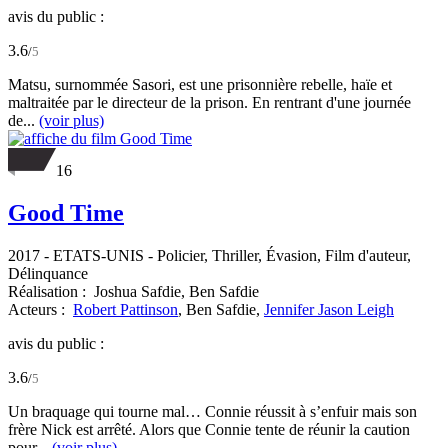
avis du public :
3.6
/
5
Matsu, surnommée Sasori, est une prisonnière rebelle, haïe et
maltraitée par le directeur de la prison. En rentrant d'une journée
de...
(voir plus)
16
Good Time
2017
-
ETATS-UNIS
- Policier, Thriller, Évasion, Film d'auteur,
Délinquance
Réalisation :
Joshua Safdie,
Ben Safdie
Acteurs :
Robert Pattinson
,
Ben Safdie,
Jennifer Jason Leigh
avis du public :
3.6
/
5
Un braquage qui tourne mal… Connie réussit à s’enfuir mais son
frère Nick est arrêté. Alors que Connie tente de réunir la caution
pour...
(voir plus)