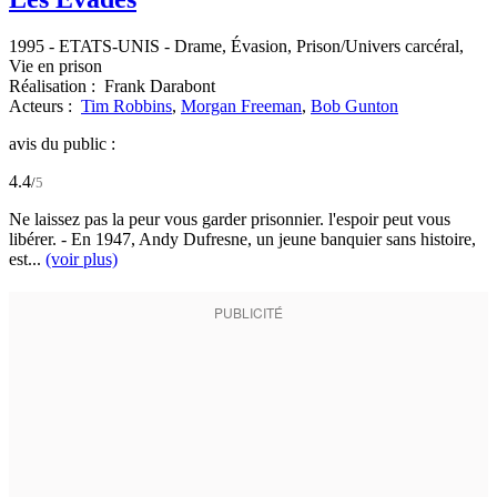
1995
-
ETATS-UNIS
- Drame, Évasion, Prison/Univers carcéral,
Vie en prison
Réalisation :
Frank Darabont
Acteurs :
Tim Robbins
,
Morgan Freeman
,
Bob Gunton
avis du public :
4.4
/
5
Ne laissez pas la peur vous garder prisonnier. l'espoir peut vous
libérer. - En 1947, Andy Dufresne, un jeune banquier sans histoire,
est...
(voir plus)