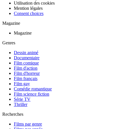
Utilisation des cookies
Mention légales
Consent choices
Magazine
Magazine
Genres
Dessin animé
Documentaire
Film comique
Film d'action
Film d'horreur
Film français
Film gay
Comédie romantique
Film science fiction
Série TV
Thriller
Recherches
Films par genre