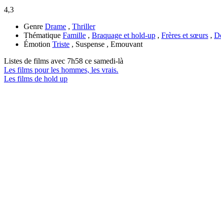
4,3
Genre
Drame
,
Thriller
Thématique
Famille
,
Braquage et hold-up
,
Frères et sœurs
,
D
Émotion
Triste
, Suspense , Emouvant
Listes de films avec
7h58 ce samedi-là
Les films pour les hommes, les vrais.
Les films de hold up