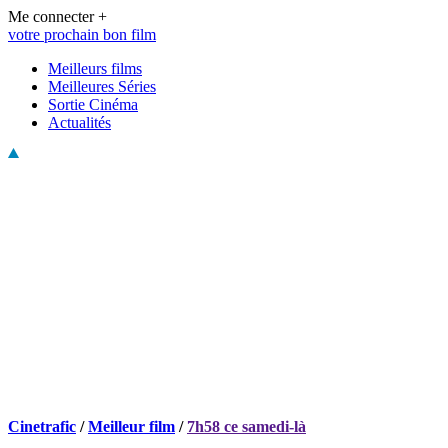
Me connecter +
votre prochain bon film
Meilleurs films
Meilleures Séries
Sortie Cinéma
Actualités
Cinetrafic
/
Meilleur film
/
7h58 ce samedi-là