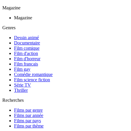
Magazine
Magazine
Genres
Dessin animé
Documentaire
Film comique
Film d'action
Film d'horreur
Film français
Film gay
Comédie romantique
Film science fiction
Série TV
Thriller
Recherches
Films par genre
Films par année
Films par pays
Films par thème