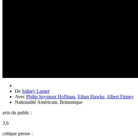
De
Sidney Lumet
Avec
Philip Seymour Hoffman
,
Ethan Hawke
,
Albert Finney
Nationalité
Américain, Britannique
avis du public :
3,6
critique presse :