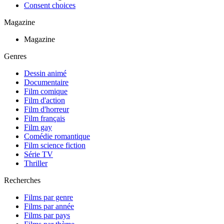
Consent choices
Magazine
Magazine
Genres
Dessin animé
Documentaire
Film comique
Film d'action
Film d'horreur
Film français
Film gay
Comédie romantique
Film science fiction
Série TV
Thriller
Recherches
Films par genre
Films par année
Films par pays