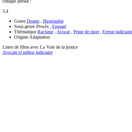
critique presse :
3,4
Genre
Drame
,
Biographie
Sous-genre
Procès ,
Engagé
Thématique
Racisme
,
Avocat
,
Peine de mort
,
Erreur judiciair
Origine
Adaptation
Listes de films avec
La Voie de la justice
Avocats et milieu judiciaire