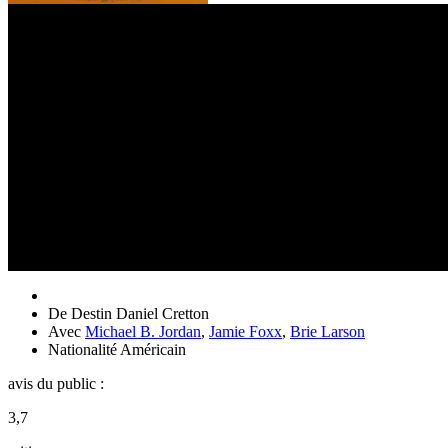
De
Destin Daniel Cretton
Avec
Michael B. Jordan
,
Jamie Foxx
,
Brie Larson
Nationalité
Américain
avis du public :
3,7