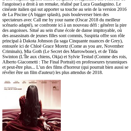
l'angoisse) a droit à un remake, réalisé par Luca Guadagnino. Le
cinéaste italien qui sut apporter sa touche au sein de la version 2016
de La Piscine (A bigger splash), puis bouleverser bien des
spectateurs avec Call me by your name (Oscar 2018 du meilleur
scénario adapté), se confronte ici à un nouveau défi : générer la pire
des angoisses. Situé au sein d'une école de danse impitoyable, où
des assassinats de jeunes filles sont commis, Suspiria offre son rôle
principal à Dakota Johnson (la saga Cinquante nuances de Grey),
entourée ici de Chloë Grace Moretz (Come as you are, November
Criminals), Mia Goth (Le Secret des Marrowbone), et de Tilda
Swinton (L'Île aux chiens, Okja) et Sylvie Testud (Comme des rois,
Alberto Giacometti : The Final Portrait) en professeures tyranniques
et peut-être plus... L'un des films d'horreur (qui pourrait bien aussi se
révéler être un film d'auteur) les plus attendus de 2018.