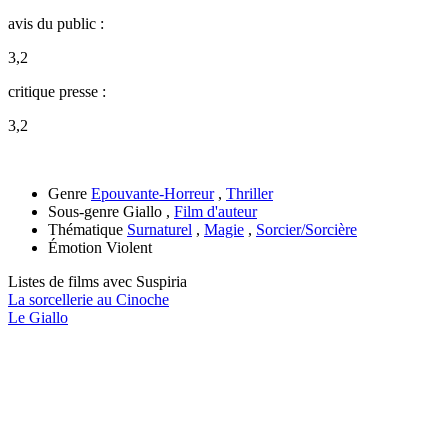
avis du public :
3,2
critique presse :
3,2
Genre
Epouvante-Horreur
,
Thriller
Sous-genre
Giallo ,
Film d'auteur
Thématique
Surnaturel
,
Magie
,
Sorcier/Sorcière
Émotion
Violent
Listes de films avec
Suspiria
La sorcellerie au Cinoche
Le Giallo