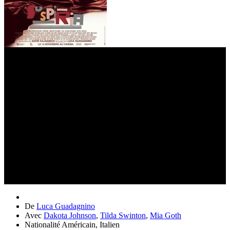
De
Luca Guadagnino
Avec
Dakota Johnson
,
Tilda Swinton
,
Mia Goth
Nationalité
Américain, Italien