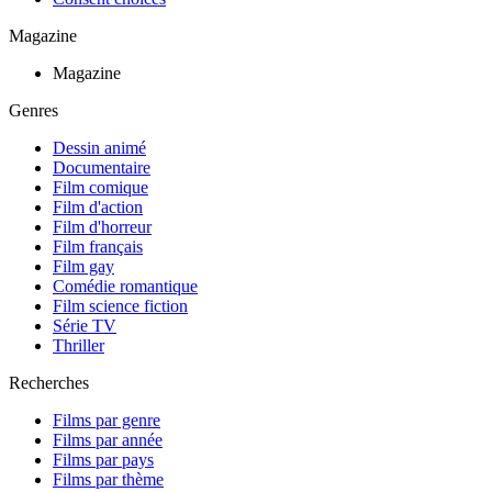
Magazine
Magazine
Genres
Dessin animé
Documentaire
Film comique
Film d'action
Film d'horreur
Film français
Film gay
Comédie romantique
Film science fiction
Série TV
Thriller
Recherches
Films par genre
Films par année
Films par pays
Films par thème