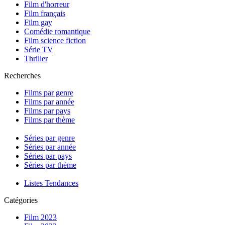
Film d'horreur
Film français
Film gay
Comédie romantique
Film science fiction
Série TV
Thriller
Recherches
Films par genre
Films par année
Films par pays
Films par thème
Séries par genre
Séries par année
Séries par pays
Séries par thème
Listes Tendances
Catégories
Film 2023