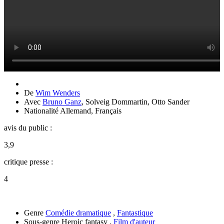
De
Wim Wenders
Avec
Bruno Ganz
,
Solveig Dommartin
,
Otto Sander
Nationalité
Allemand, Français
avis du public :
3,9
critique presse :
4
Genre
Comédie dramatique
,
Fantastique
Sous-genre
Heroic fantasy ,
Film d'auteur