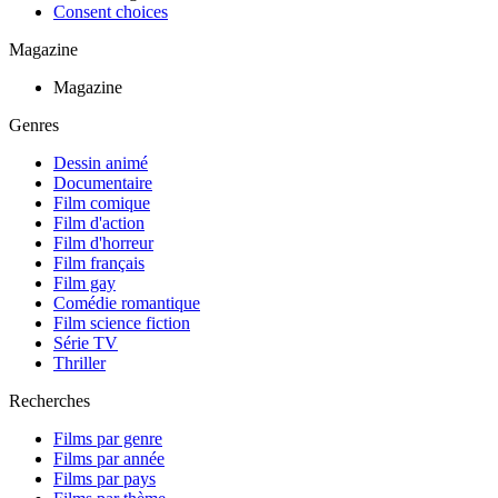
Consent choices
Magazine
Magazine
Genres
Dessin animé
Documentaire
Film comique
Film d'action
Film d'horreur
Film français
Film gay
Comédie romantique
Film science fiction
Série TV
Thriller
Recherches
Films par genre
Films par année
Films par pays