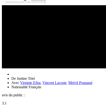
De
Justine Triet
Avec
Virginie Efira
,
Vincent Lacoste
,
Melvil Poupaud
Nationalité
Français
avis du public :
3,1