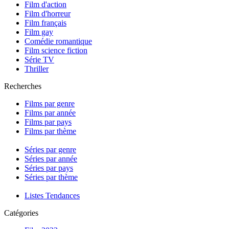
Film d'action
Film d'horreur
Film français
Film gay
Comédie romantique
Film science fiction
Série TV
Thriller
Recherches
Films par genre
Films par année
Films par pays
Films par thème
Séries par genre
Séries par année
Séries par pays
Séries par thème
Listes Tendances
Catégories