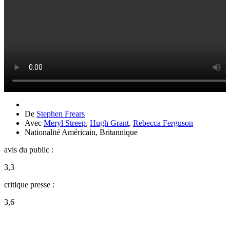
De
Stephen Frears
Avec
Meryl Streep
,
Hugh Grant
,
Rebecca Ferguson
Nationalité
Américain, Britannique
avis du public :
3,3
critique presse :
3,6