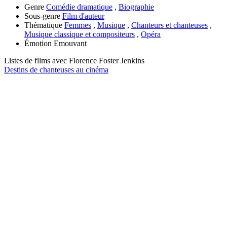
Genre
Comédie dramatique
,
Biographie
Sous-genre
Film d'auteur
Thématique
Femmes
,
Musique
,
Chanteurs et chanteuses
,
Musique classique et compositeurs
,
Opéra
Émotion
Emouvant
Listes de films avec
Florence Foster Jenkins
Destins de chanteuses au cinéma