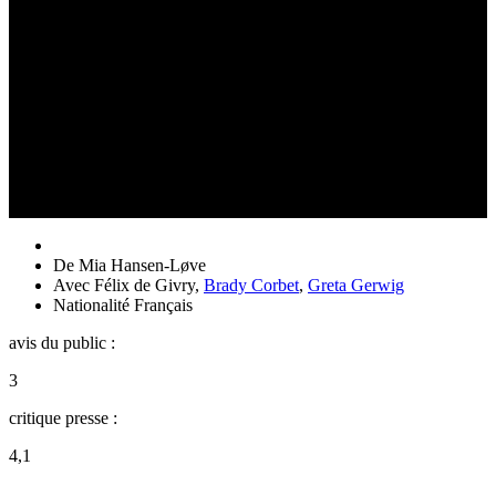
De
Mia Hansen-Løve
Avec
Félix de Givry
,
Brady Corbet
,
Greta Gerwig
Nationalité
Français
avis du public :
3
critique presse :
4,1