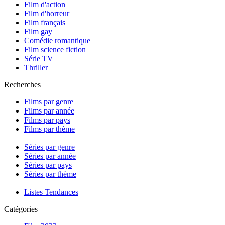
Film d'action
Film d'horreur
Film français
Film gay
Comédie romantique
Film science fiction
Série TV
Thriller
Recherches
Films par genre
Films par année
Films par pays
Films par thème
Séries par genre
Séries par année
Séries par pays
Séries par thème
Listes Tendances
Catégories