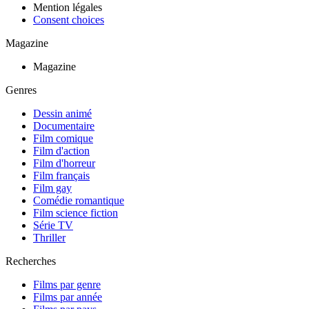
Mention légales
Consent choices
Magazine
Magazine
Genres
Dessin animé
Documentaire
Film comique
Film d'action
Film d'horreur
Film français
Film gay
Comédie romantique
Film science fiction
Série TV
Thriller
Recherches
Films par genre
Films par année