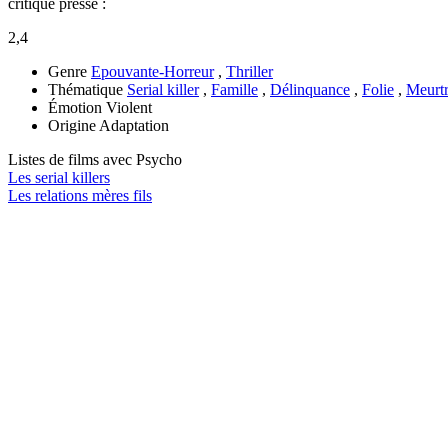
critique presse :
2,4
Genre
Epouvante-Horreur
,
Thriller
Thématique
Serial killer
,
Famille
,
Délinquance
,
Folie
,
Meurt
Émotion
Violent
Origine
Adaptation
Listes de films avec
Psycho
Les serial killers
Les relations mères fils