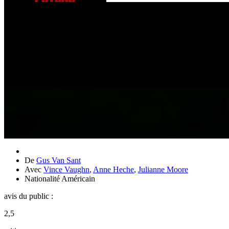
De
Gus Van Sant
Avec
Vince Vaughn
,
Anne Heche
,
Julianne Moore
Nationalité
Américain
avis du public :
2,5