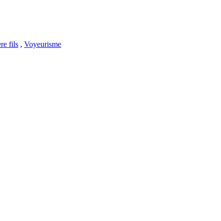
re fils
,
Voyeurisme