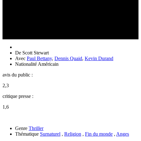
De
Scott Stewart
Avec
Paul Bettany
,
Dennis Quaid
,
Kevin Durand
Nationalité
Américain
avis du public :
2,3
critique presse :
1,6
Genre
Thriller
Thématique
Surnaturel
,
Religion
,
Fin du monde
,
Anges