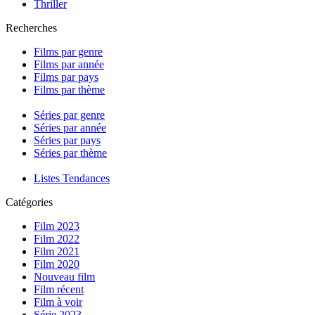
Thriller
Recherches
Films par genre
Films par année
Films par pays
Films par thème
Séries par genre
Séries par année
Séries par pays
Séries par thème
Listes Tendances
Catégories
Film 2023
Film 2022
Film 2021
Film 2020
Nouveau film
Film récent
Film à voir
Série 2023