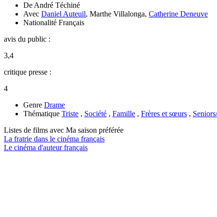
De
André Téchiné
Avec
Daniel Auteuil
,
Marthe Villalonga
,
Catherine Deneuve
Nationalité
Français
avis du public :
3,4
critique presse :
4
Genre
Drame
Thématique
Triste
,
Société
,
Famille
,
Frères et sœurs
,
Seniors
Listes de films avec
Ma saison préférée
La fratrie dans le cinéma français
Le cinéma d'auteur français