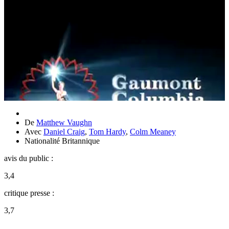
De
Matthew Vaughn
Avec
Daniel Craig
,
Tom Hardy
,
Colm Meaney
Nationalité
Britannique
avis du public :
3,4
critique presse :
3,7