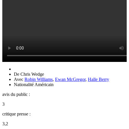
De
Chris Wedge
Avec
Robin Williams
,
Ewan McGregor
,
Halle Berry
Nationalité
Américain
avis du public :
3
critique presse :
3,2