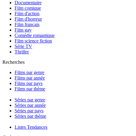
Documentaire
Film comique
Film d'action
Film d'horreur
Film français
Film gay
Comédie romantique
Film science fiction
Série TV
Thriller
Recherches
Films par genre
Films par année
Films par pays
Films par thème
Séries par genre
Séries par année
Séries par pays
Séries par thème
Listes Tendances