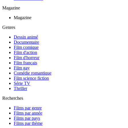
Magazine
Magazine
Genres
Dessin animé
Documentaire
Film comique
Film d'action
Film d'horreur
Film français
Film gay
Comédie romantique
Film science fiction
Série TV
Thriller
Recherches
Films par genre
Films par année
Films par pays
Films par thème