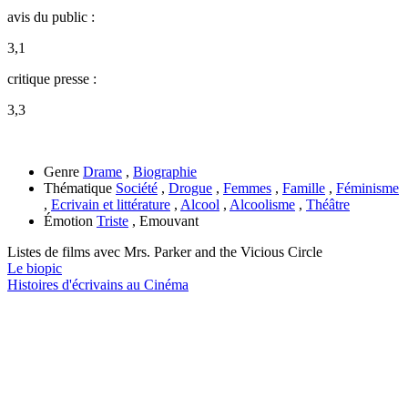
avis du public :
3,1
critique presse :
3,3
Genre
Drame
,
Biographie
Thématique
Société
,
Drogue
,
Femmes
,
Famille
,
Féminisme
,
Ecrivain et littérature
,
Alcool
,
Alcoolisme
,
Théâtre
Émotion
Triste
, Emouvant
Listes de films avec
Mrs. Parker and the Vicious Circle
Le biopic
Histoires d'écrivains au Cinéma