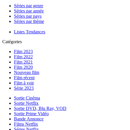
Séries par genre
Séries par année
Séries par pays
Séries par thème
Listes Tendances
Catégories
Film 2023
Film 2022
Film 2021
Film 2020
Nouveau film
Film récent
Film à voir
Série 2023
Sortie Cinéma
Sortie Netflix
Sortie DVD, Blu Ray, VOD
Sortie Prime Vidéo
Bande Annonce
Films Netflix
Séries Netflix