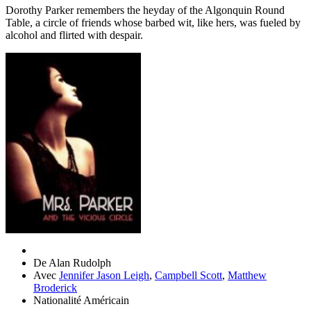
Dorothy Parker remembers the heyday of the Algonquin Round
Table, a circle of friends whose barbed wit, like hers, was fueled by
alcohol and flirted with despair.
De
Alan Rudolph
Avec
Jennifer Jason Leigh
,
Campbell Scott
,
Matthew
Broderick
Nationalité
Américain