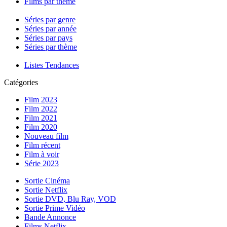
Films par thème
Séries par genre
Séries par année
Séries par pays
Séries par thème
Listes Tendances
Catégories
Film 2023
Film 2022
Film 2021
Film 2020
Nouveau film
Film récent
Film à voir
Série 2023
Sortie Cinéma
Sortie Netflix
Sortie DVD, Blu Ray, VOD
Sortie Prime Vidéo
Bande Annonce
Films Netflix