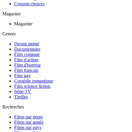
Consent choices
Magazine
Magazine
Genres
Dessin animé
Documentaire
Film comique
Film d'action
Film d'horreur
Film français
Film gay
Comédie romantique
Film science fiction
Série TV
Thriller
Recherches
Films par genre
Films par année
Films par pays