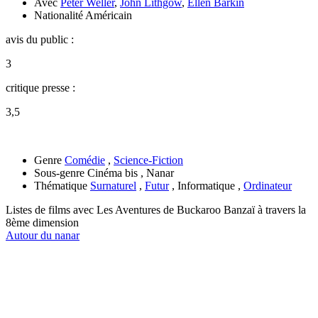
Avec
Peter Weller
,
John Lithgow
,
Ellen Barkin
Nationalité
Américain
avis du public :
3
critique presse :
3,5
Genre
Comédie
,
Science-Fiction
Sous-genre
Cinéma bis , Nanar
Thématique
Surnaturel
,
Futur
, Informatique ,
Ordinateur
Listes de films avec
Les Aventures de Buckaroo Banzaï à travers la
8ème dimension
Autour du nanar