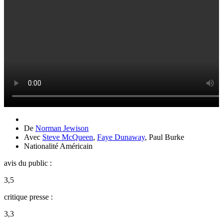
De
Norman Jewison
Avec
Steve McQueen
,
Faye Dunaway
,
Paul Burke
Nationalité
Américain
avis du public :
3,5
critique presse :
3,3