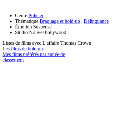
Genre
Policier
Thématique
Braquage et hold-up
,
Délinquance
Émotion
Suspense
Studio
Nouvel hollywood
Listes de films avec
L'affaire Thomas Crown
Les films de hold up
Mes films préférés par année de
classement