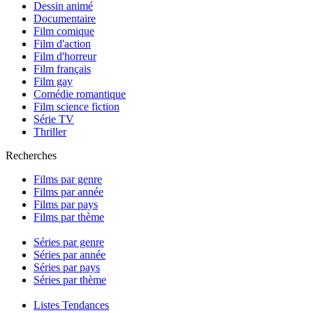
Dessin animé
Documentaire
Film comique
Film d'action
Film d'horreur
Film français
Film gay
Comédie romantique
Film science fiction
Série TV
Thriller
Recherches
Films par genre
Films par année
Films par pays
Films par thème
Séries par genre
Séries par année
Séries par pays
Séries par thème
Listes Tendances