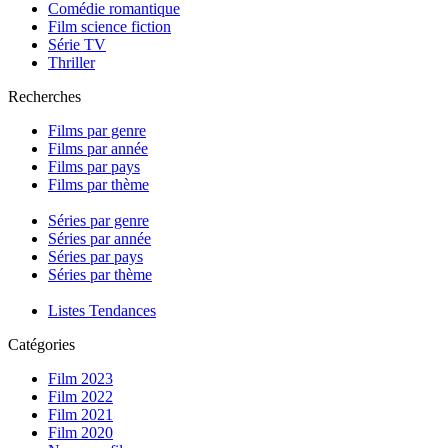
Comédie romantique
Film science fiction
Série TV
Thriller
Recherches
Films par genre
Films par année
Films par pays
Films par thème
Séries par genre
Séries par année
Séries par pays
Séries par thème
Listes Tendances
Catégories
Film 2023
Film 2022
Film 2021
Film 2020