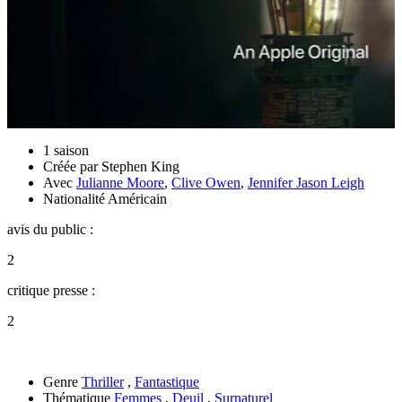
1 saison
Créée par
Stephen King
Avec
Julianne Moore
,
Clive Owen
,
Jennifer Jason Leigh
Nationalité
Américain
avis du public :
2
critique presse :
2
Genre
Thriller
,
Fantastique
Thématique
Femmes
,
Deuil
,
Surnaturel