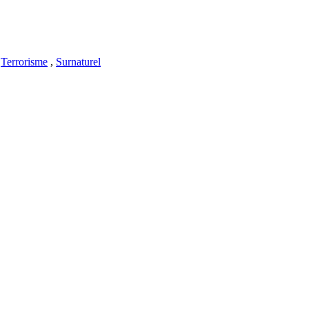
,
Terrorisme
,
Surnaturel