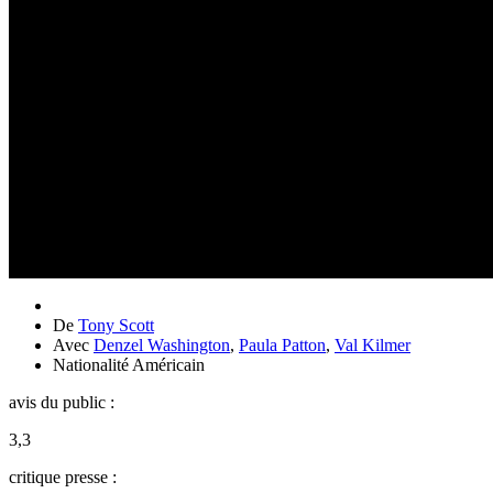
De
Tony Scott
Avec
Denzel Washington
,
Paula Patton
,
Val Kilmer
Nationalité
Américain
avis du public :
3,3
critique presse :