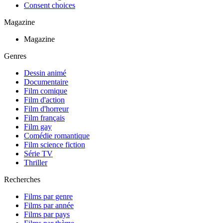
Consent choices
Magazine
Magazine
Genres
Dessin animé
Documentaire
Film comique
Film d'action
Film d'horreur
Film français
Film gay
Comédie romantique
Film science fiction
Série TV
Thriller
Recherches
Films par genre
Films par année
Films par pays