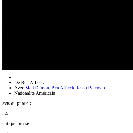
De
Ben Affleck
Avec
Matt Damon
,
Ben Affleck
,
Jason Bateman
Nationalité
Américain
avis du public :
3,5
critique presse :