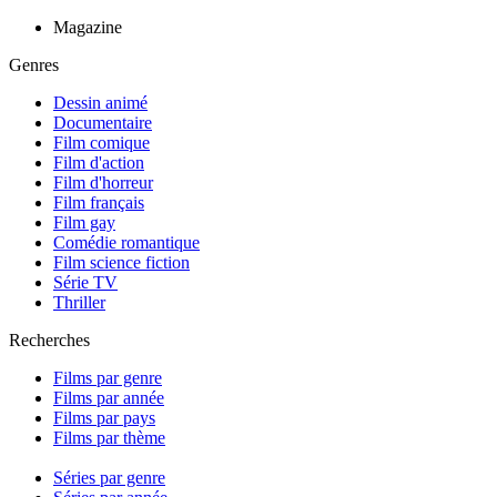
Magazine
Genres
Dessin animé
Documentaire
Film comique
Film d'action
Film d'horreur
Film français
Film gay
Comédie romantique
Film science fiction
Série TV
Thriller
Recherches
Films par genre
Films par année
Films par pays
Films par thème
Séries par genre