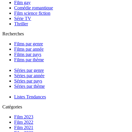
Film gay
Comédie romantique
Film science fiction
Série TV
Thriller
Recherches
Films par genre
Films par année
Films par pays
Films par thème
Séries par genre
Séries par année
Séries par pays
Séries par thème
Listes Tendances
Catégories
Film 2023
Film 2022
Film 2021