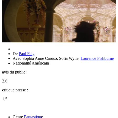
De
Paul Feig
Avec
Sophia Anne Caruso
,
Sofia Wylie
,
Laurence Fishburne
Nationalité
Américain
avis du public :
2,6
critique presse :
1,5
Genre
Fantastique