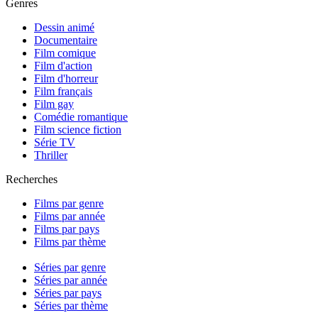
Genres
Dessin animé
Documentaire
Film comique
Film d'action
Film d'horreur
Film français
Film gay
Comédie romantique
Film science fiction
Série TV
Thriller
Recherches
Films par genre
Films par année
Films par pays
Films par thème
Séries par genre
Séries par année
Séries par pays
Séries par thème