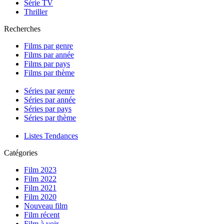
Série TV
Thriller
Recherches
Films par genre
Films par année
Films par pays
Films par thème
Séries par genre
Séries par année
Séries par pays
Séries par thème
Listes Tendances
Catégories
Film 2023
Film 2022
Film 2021
Film 2020
Nouveau film
Film récent
Film à voir