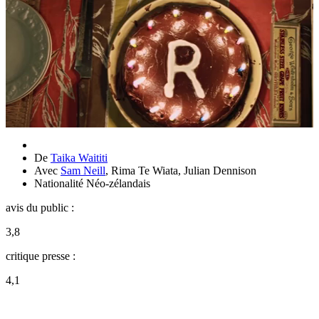
De
Taika Waititi
Avec
Sam Neill
,
Rima Te Wiata
,
Julian Dennison
Nationalité
Néo-zélandais
avis du public :
3,8
critique presse :
4,1