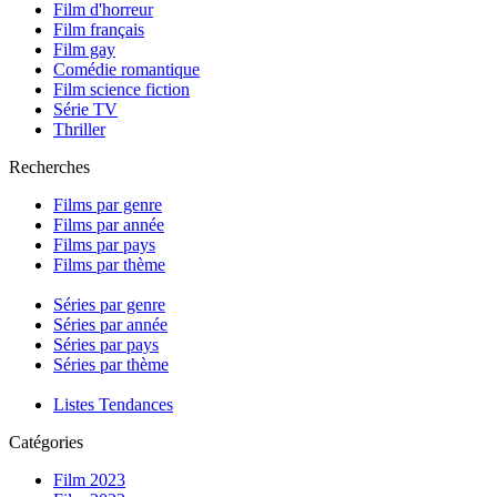
Film d'horreur
Film français
Film gay
Comédie romantique
Film science fiction
Série TV
Thriller
Recherches
Films par genre
Films par année
Films par pays
Films par thème
Séries par genre
Séries par année
Séries par pays
Séries par thème
Listes Tendances
Catégories
Film 2023