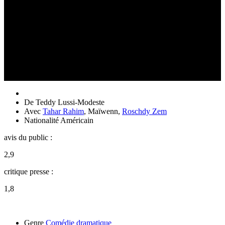
De
Teddy Lussi-Modeste
Avec
Tahar Rahim
,
Maïwenn
,
Roschdy Zem
Nationalité
Américain
avis du public :
2,9
critique presse :
1,8
Genre
Comédie dramatique