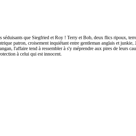
s séduisants que Siegfried et Roy ! Terry et Bob, deux flics ripoux, te
centrique patron, croisement inquiétant entre gentleman anglais et junki
Mangan, l'affaire tend à ressembler à s'y méprendre aux pires de leurs c
rotection à celui qui est innocent.