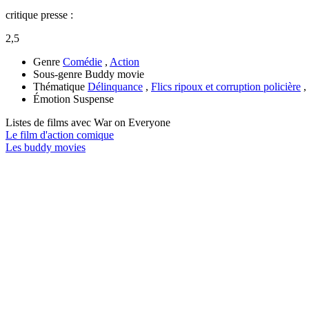
critique presse :
2,5
Genre
Comédie
,
Action
Sous-genre
Buddy movie
Thématique
Délinquance
,
Flics ripoux et corruption policière
,
Émotion
Suspense
Listes de films avec
War on Everyone
Le film d'action comique
Les buddy movies