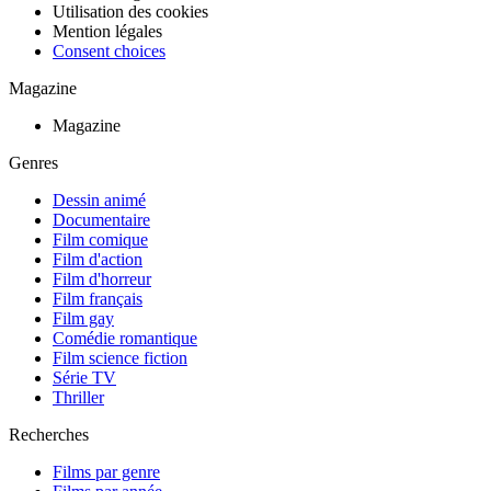
Utilisation des cookies
Mention légales
Consent choices
Magazine
Magazine
Genres
Dessin animé
Documentaire
Film comique
Film d'action
Film d'horreur
Film français
Film gay
Comédie romantique
Film science fiction
Série TV
Thriller
Recherches
Films par genre