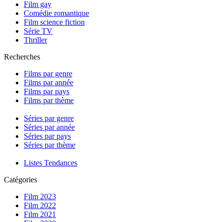
Film gay
Comédie romantique
Film science fiction
Série TV
Thriller
Recherches
Films par genre
Films par année
Films par pays
Films par thème
Séries par genre
Séries par année
Séries par pays
Séries par thème
Listes Tendances
Catégories
Film 2023
Film 2022
Film 2021