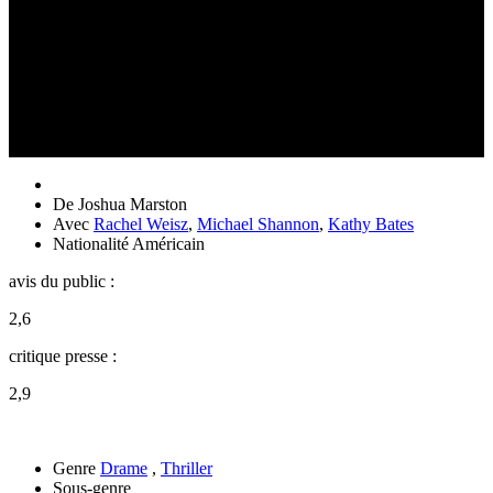
De
Joshua Marston
Avec
Rachel Weisz
,
Michael Shannon
,
Kathy Bates
Nationalité
Américain
avis du public :
2,6
critique presse :
2,9
Genre
Drame
,
Thriller
Sous-genre