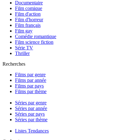
Documentaire
Film comique
Film d'action
Film d'horreur
Film français
Film gay
Comédie romantique
Film science fiction
Série TV
Thriller
Recherches
Films par genre
Films par année
Films par pays
Films par thème
Séries par genre
Séries par année
Séries par pays
Séries par thème
Listes Tendances