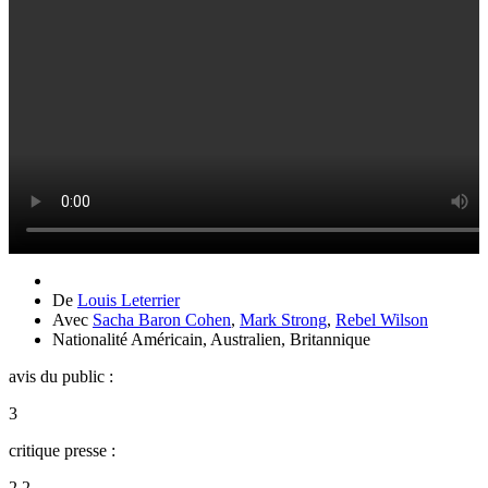
De
Louis Leterrier
Avec
Sacha Baron Cohen
,
Mark Strong
,
Rebel Wilson
Nationalité
Américain, Australien, Britannique
avis du public :
3
critique presse :
2,2