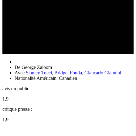
De
George Zaloom
Avec
Stanley Tucci
,
Bridget Fonda
,
Giancarlo Giannini
Nationalité
Américain, Canadien
avis du public :
1,9
critique presse :
1,9