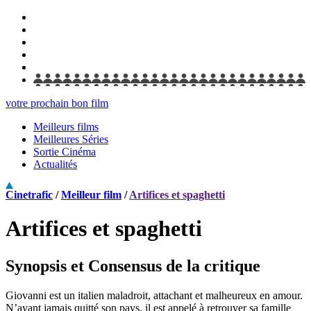
votre prochain bon film
Meilleurs films
Meilleures Séries
Sortie Cinéma
Actualités
Cinetrafic
/
Meilleur film
/
Artifices et spaghetti
Artifices et spaghetti
Synopsis et Consensus de la critique
Giovanni est un italien maladroit, attachant et malheureux en amour.
N’ayant jamais quitté son pays, il est appelé à retrouver sa famille