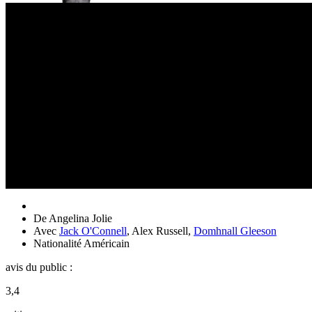
De
Angelina Jolie
Avec
Jack O'Connell
,
Alex Russell
,
Domhnall Gleeson
Nationalité
Américain
avis du public :
3,4