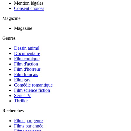
Mention légales
Consent choices
Magazine
Magazine
Genres
Dessin animé
Documentaire
Film comique
Film d'action
Film d'horreur
Film français
Film gay
Comédie romantique
Film science fiction
Série TV
Thriller
Recherches
Films par genre
Films par année