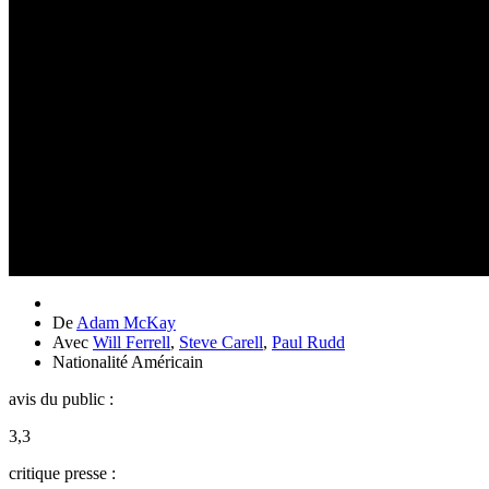
De
Adam McKay
Avec
Will Ferrell
,
Steve Carell
,
Paul Rudd
Nationalité
Américain
avis du public :
3,3
critique presse :