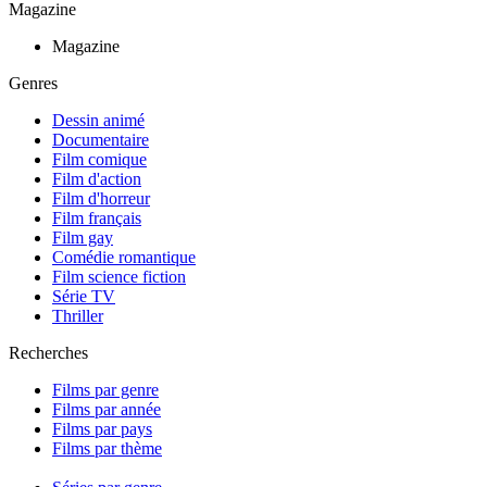
Magazine
Magazine
Genres
Dessin animé
Documentaire
Film comique
Film d'action
Film d'horreur
Film français
Film gay
Comédie romantique
Film science fiction
Série TV
Thriller
Recherches
Films par genre
Films par année
Films par pays
Films par thème