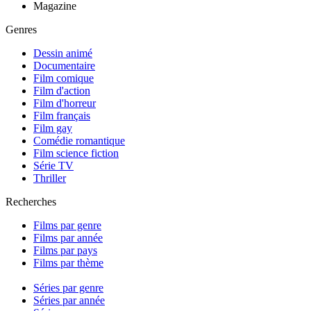
Magazine
Genres
Dessin animé
Documentaire
Film comique
Film d'action
Film d'horreur
Film français
Film gay
Comédie romantique
Film science fiction
Série TV
Thriller
Recherches
Films par genre
Films par année
Films par pays
Films par thème
Séries par genre
Séries par année