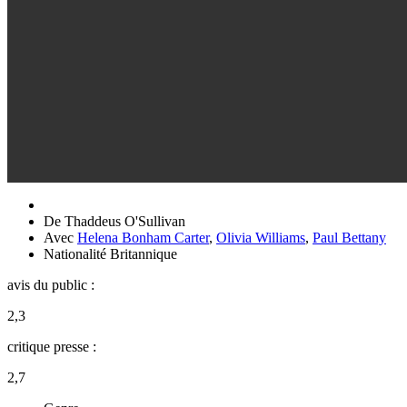
De
Thaddeus O'Sullivan
Avec
Helena Bonham Carter
,
Olivia Williams
,
Paul Bettany
Nationalité
Britannique
avis du public :
2,3
critique presse :
2,7