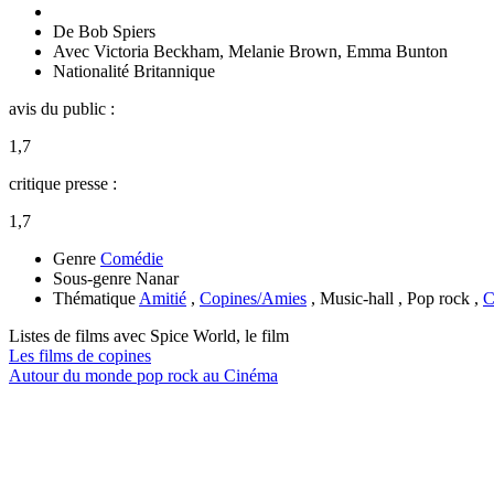
De
Bob Spiers
Avec
Victoria Beckham
,
Melanie Brown
,
Emma Bunton
Nationalité
Britannique
avis du public :
1,7
critique presse :
1,7
Genre
Comédie
Sous-genre
Nanar
Thématique
Amitié
,
Copines/Amies
, Music-hall , Pop rock ,
C
Listes de films avec
Spice World, le film
Les films de copines
Autour du monde pop rock au Cinéma