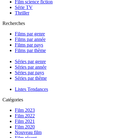
Film science fiction
Série TV
Thriller
Recherches
Films par genre
Films par année
Films par pays
Films par thème
Séries par genre
Séries par année
Séries par pays
Séries par thème
Listes Tendances
Catégories
Film 2023
Film 2022
Film 2021
Film 2020
Nouveau film
Film récent