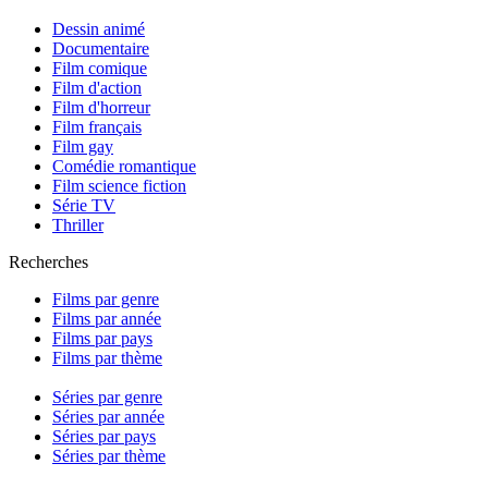
Dessin animé
Documentaire
Film comique
Film d'action
Film d'horreur
Film français
Film gay
Comédie romantique
Film science fiction
Série TV
Thriller
Recherches
Films par genre
Films par année
Films par pays
Films par thème
Séries par genre
Séries par année
Séries par pays
Séries par thème