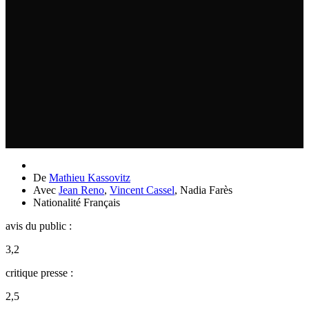
De
Mathieu Kassovitz
Avec
Jean Reno
,
Vincent Cassel
,
Nadia Farès
Nationalité
Français
avis du public :
3,2
critique presse :
2,5