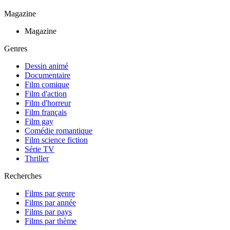
Magazine
Magazine
Genres
Dessin animé
Documentaire
Film comique
Film d'action
Film d'horreur
Film français
Film gay
Comédie romantique
Film science fiction
Série TV
Thriller
Recherches
Films par genre
Films par année
Films par pays
Films par thème