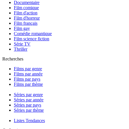
Documentaire
Film comique
Film d'action
Film d'horreur
Film français
Film gay
Comédie romantique
Film science fiction
Série TV
Thriller
Recherches
Films par genre
Films par année
Films par pays
Films par thème
Séries par genre
Séries par année
Séries par pays
Séries par thème
Listes Tendances