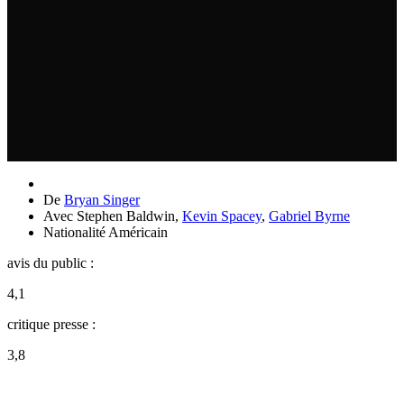
De
Bryan Singer
Avec
Stephen Baldwin
,
Kevin Spacey
,
Gabriel Byrne
Nationalité
Américain
avis du public :
4,1
critique presse :
3,8