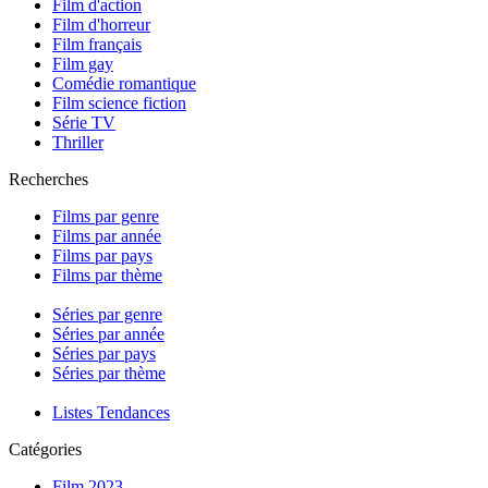
Film d'action
Film d'horreur
Film français
Film gay
Comédie romantique
Film science fiction
Série TV
Thriller
Recherches
Films par genre
Films par année
Films par pays
Films par thème
Séries par genre
Séries par année
Séries par pays
Séries par thème
Listes Tendances
Catégories
Film 2023