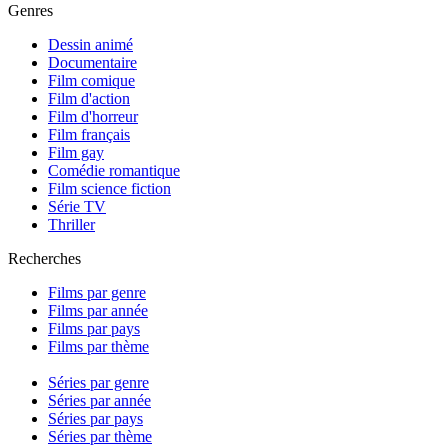
Genres
Dessin animé
Documentaire
Film comique
Film d'action
Film d'horreur
Film français
Film gay
Comédie romantique
Film science fiction
Série TV
Thriller
Recherches
Films par genre
Films par année
Films par pays
Films par thème
Séries par genre
Séries par année
Séries par pays
Séries par thème