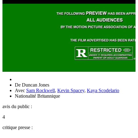
De
Duncan Jones
Avec
Sam Rockwell
,
Kevin Spacey
,
Kaya Scodelario
Nationalité
Britannique
avis du public :
4
critique presse :